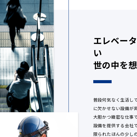
エレベー
い
世の中を
普段何気なく生活し
に欠かせない設備が
大胆かつ緻密な仕事
設備を提供する会社
限られたほんの少し