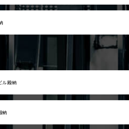
納
ビル殿納
殿納