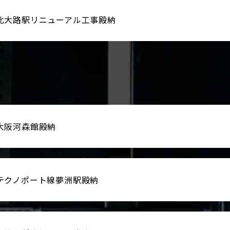
北大路駅リニューアル工事殿納
大阪河森館殿納
テクノポート線夢洲駅殿納