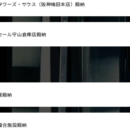
タワーズ・サウス（阪神梅田本店）殿納
セール守山倉庫店殿納
発殿納
複合施設殿納