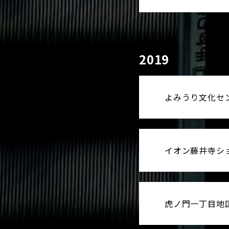
2019
よみうり文化セ
イオン藤井寺シ
虎ノ門一丁目地