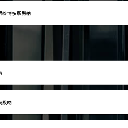
隈線博多駅殿納
納
美殿納