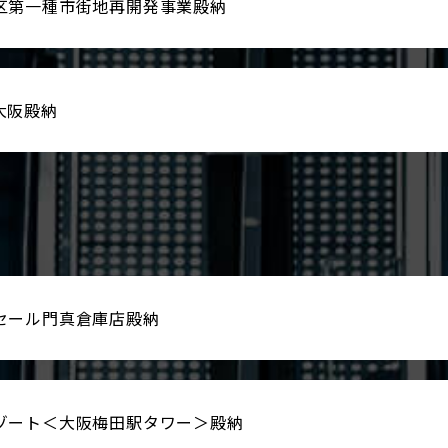
区第一種市街地再開発事業殿納
大阪殿納
セール門真倉庫店殿納
ゾート＜大阪梅田駅タワー＞殿納